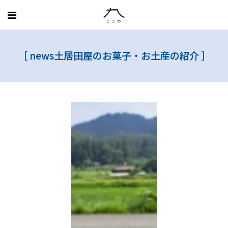
MENU
［
news
土居田屋のお菓子・お土産の紹介
］