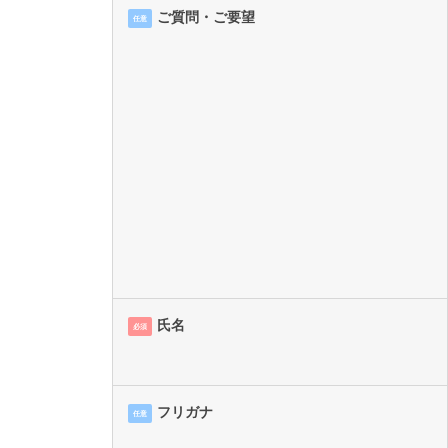
ご質問・ご要望
任意
氏名
必須
フリガナ
任意