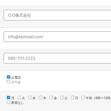
お電話
メール
月
火
水
木
金
土
日
午前（9時〜12時
希望なし