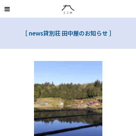
MENU
［
news
貸別荘 田中屋のお知らせ
］