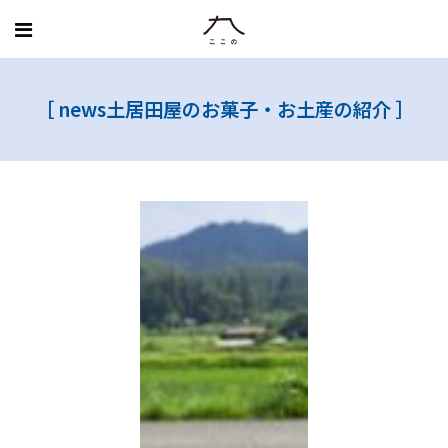
MENU
［
news
土居田屋のお菓子・お土産の紹介
］